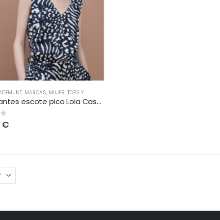
SADEMUNT
,
MARCAS
,
MUJER
,
TOPS Y CAMISETAS
Top tirantes escote pico Lola Casademunt
 5
5
€