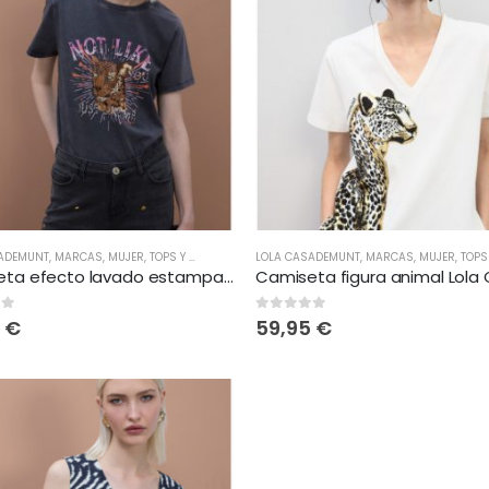
SADEMUNT
,
MARCAS
,
MUJER
,
TOPS Y CAMISETAS
LOLA CASADEMUNT
,
MARCAS
,
MUJER
,
TOPS Y CAMI
Camiseta efecto lavado estampado posicional Lola Casademunt
 5
0
out of 5
5
€
59,95
€