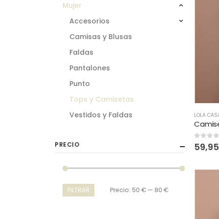
Mujer
Accesorios
Camisas y Blusas
Faldas
Pantalones
Punto
Tops y Camisetas
Vestidos y Faldas
LOLA CA
PRECIO
0
out of
59,9
FILTRAR
Precio:
50 €
—
80 €