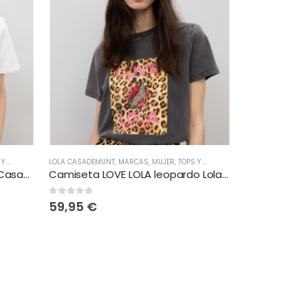
SETAS
LOLA CASADEMUNT
,
MARCAS
,
MUJER
,
TOPS Y CAMISETAS
Camiseta figura animal Lola Casademunt
Camiseta LOVE LOLA leopardo Lola Casademunt
0
out of 5
59,95
€