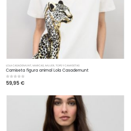
LOLA CASADEMUNT
,
MARCAS
,
MUJER
,
TOPS Y CAMISETAS
Camiseta figura animal Lola Casademunt
59,95
€
0
out of 5