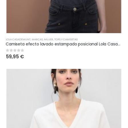
LOLA CASADEMUNT
,
MARCAS
,
MUJER
,
TOPS Y CAMISETAS
Camiseta efecto lavado estampado posicional Lola Casademunt
59,95
€
0
out of 5