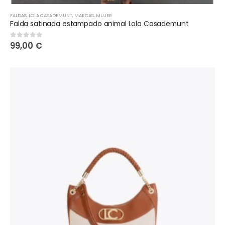
FALDAS
,
LOLA CASADEMUNT
,
MARCAS
,
MUJER
Falda satinada estampado animal Lola Casademunt
99,00
€
0
out of 5