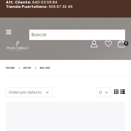
Att. Cliente:
640 03 09 84
Tienda Puertollano:
926 67 32 46
0
HOME
SHOP
MUJER