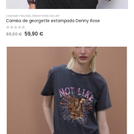
CAMISAS Y BLUSAS
,
DENNY ROSE
,
MUJER
Camisa de georgette estampada Denny Rose
59,90
€
0
out of 5
89,90
€