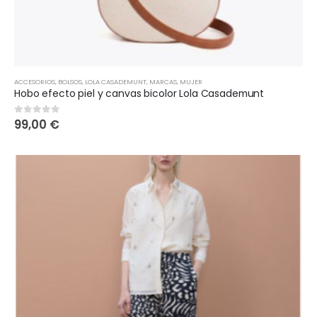
ACCESORIOS
,
BOLSOS
,
LOLA CASADEMUNT
,
MARCAS
,
MUJER
Hobo efecto piel y canvas bicolor Lola Casademunt
99,00
€
0
out of 5