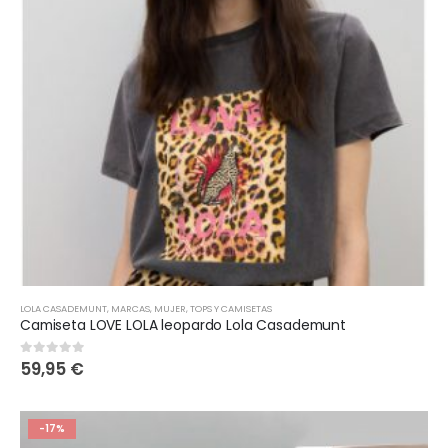
LOLA CASADEMUNT
,
MARCAS
,
MUJER
,
TOPS Y CAMISETAS
Camiseta LOVE LOLA leopardo Lola Casademunt
59,95
€
0
out of 5
-17%