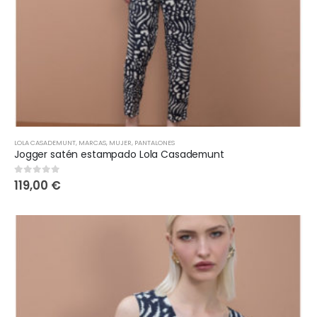
LOLA CASADEMUNT
,
MARCAS
,
MUJER
,
PANTALONES
Jogger satén estampado Lola Casademunt
119,00
€
0
out of 5