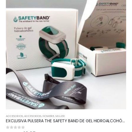
ACCESORIOS
,
ACCESORIOS
,
HOMBRE
,
MUJER
EXCLUSIVA PULSERA THE SAFETY BAND DE GEL HIDROALCOHÓLICO
0
out of 5