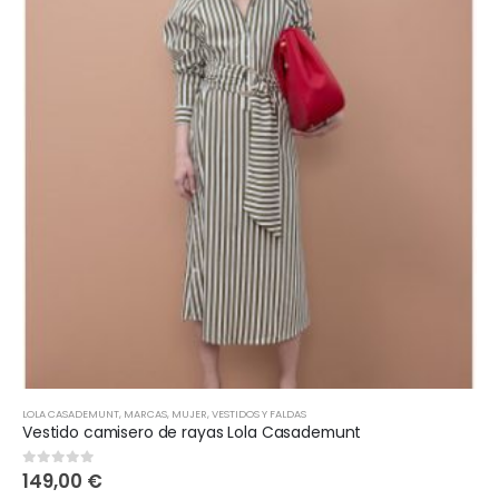
LOLA CASADEMUNT
,
MARCAS
,
MUJER
,
VESTIDOS Y FALDAS
Vestido camisero de rayas Lola Casademunt
149,00
€
0
out of 5