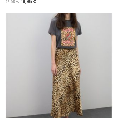
19,95
€
23,95
€