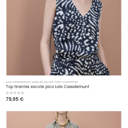
LOLA CASADEMUNT
,
MARCAS
,
MUJER
,
TOPS Y CAMISETAS
Top tirantes escote pico Lola Casademunt
79,95
€
0
out of 5