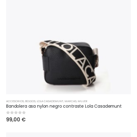
ACCESORIOS
,
BOLSOS
,
LOLA CASADEMUNT
,
MARCAS
,
MUJER
Bandolera asa nylon negro contraste Lola Casademunt
99,00
€
0
out of 5