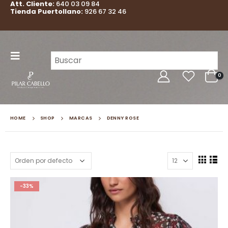
Att. Cliente:
640 03 09 84
Tienda Puertollano:
926 67 32 46
0
HOME
SHOP
MARCAS
DENNY ROSE
-33%