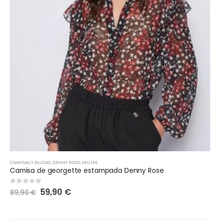
CAMISAS Y BLUSAS
,
DENNY ROSE
,
MUJER
Camisa de georgette estampada Denny Rose
59,90
€
0
out of 5
89,90
€