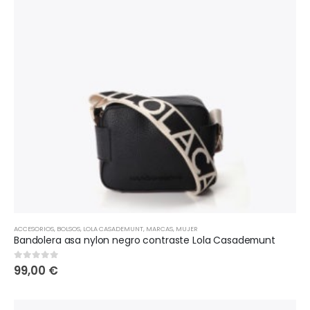
ACCESORIOS
,
BOLSOS
,
LOLA CASADEMUNT
,
MARCAS
,
MUJER
Bandolera asa nylon negro contraste Lola Casademunt
99,00
€
0
out of 5