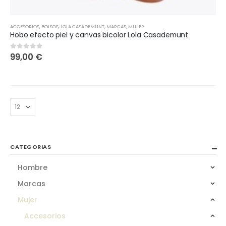
ACCESORIOS
,
BOLSOS
,
LOLA CASADEMUNT
,
MARCAS
,
MUJER
Hobo efecto piel y canvas bicolor Lola Casademunt
99,00
€
0
out of 5
CATEGORIAS
Hombre
Marcas
Mujer
Accesorios