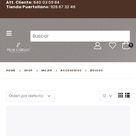
Att. Cliente:
640 03 09 84
Tienda Puertollano:
926 67 32 46
0
HOME
SHOP
MUJER
ACCESORIOS
BOLSOS