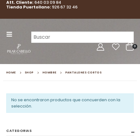
Att. Cliente:
640 03 09 84
Tienda Puertollano:
926 67 32 46
0
HOME
SHOP
HOMBRE
PANTALONES CORTOS
No se encontraron productos que concuerden con la
selección.
CATEGORIAS