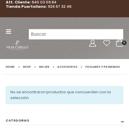
Att. Cliente:
640 03 09 84
Tienda Puertollano:
926 67 32 46
0
HOME
SHOP
MUJER
ACCESORIOS
FOULARES Y PASMIMAS
No se encontraron productos que concuerden con la
selección.
CATEGORIAS